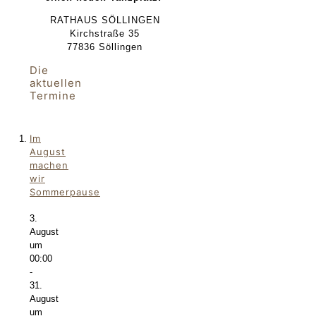
RATHAUS SÖLLINGEN
Kirchstraße 35
77836 Söllingen
Die
aktuellen
Termine
Im
August
machen
wir
Sommerpause
3.
August
um
00:00
-
31.
August
um