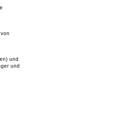
ce
 von
nen) und
nger und