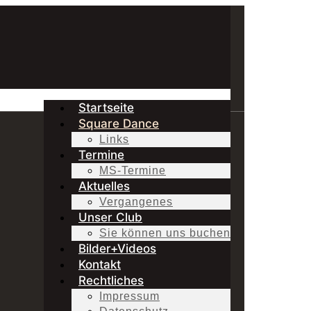
Startseite
Square Dance
Links
Termine
MS-Termine
Aktuelles
Vergangenes
Unser Club
Sie können uns buchen
Bilder+Videos
Kontakt
Rechtliches
Impressum